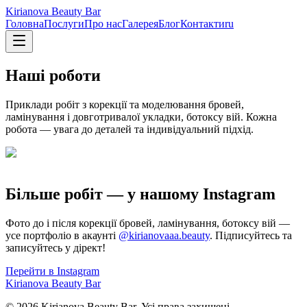
Kirianova Beauty Bar
Головна
Послуги
Про нас
Галерея
Блог
Контакти
ru
Наші роботи
Приклади робіт з корекції та моделювання бровей,
ламінування і довготривалої укладки, ботоксу вій. Кожна
робота — увага до деталей та індивідуальний підхід.
Більше робіт — у нашому Instagram
Фото до і після корекції бровей, ламінування, ботоксу вій —
усе портфоліо в акаунті
@kirianovaaa.beauty
. Підписуйтесь та
записуйтесь у дірект!
Перейти в Instagram
Kirianova Beauty Bar
© 2026 Kirianova Beauty Bar. Усі права захищені.