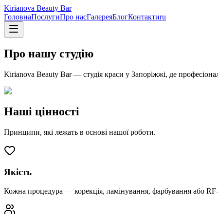
Kirianova Beauty Bar
Головна
Послуги
Про нас
Галерея
Блог
Контакти
ru
Про нашу студію
Kirianova Beauty Bar — студія краси у Запоріжжі, де професіона
Наші цінності
Принципи, які лежать в основі нашої роботи.
Якість
Кожна процедура — корекція, ламінування, фарбування або RF-