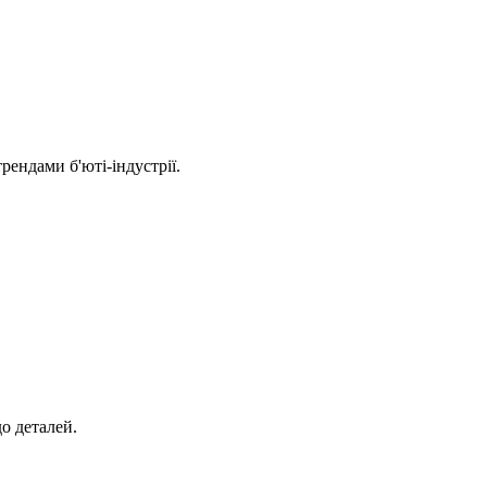
рендами б'юті-індустрії.
о деталей.