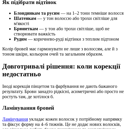
Як підібрати відтінок
Блондинкам та русим
— на 1–2 тони темніше волосся
Шатенкам
— у тон волоссю або трохи світліше для
м'якості
Брюнеткам
— у тон або трохи світліше, щоб не
створювати важкість
Рудим
— коричнево-руді відтінки з теплим підтоном
Колір бровей має гармонувати не лише з волоссям, але й з
тоном шкіри, кольором очей та загальним образом.
Довготривалі рішення: коли корекції
недостатньо
Іноді корекція пінцетом та фарбування не дають бажаного
результату. Брови занадто рідкісні, асиметричні або просто не
ростуть там, де хотілося б.
Ламінування бровей
Ламінування
укладає кожен волосок у потрібному напрямку
та фіксує форму на 4–6 тижнів. Це не додає нових волосків,