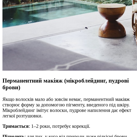
Перманентний макіяж (мікроблейдинг, пудрові
брови)
Якщо волосків мало або зовсім немає, перманентний макіяж
створює форму за допомогою пігменту, введеного під шкіру.
Мікроблейдинг імітує волоски, пудрове напилення дає ефект
легкої розтушовки.
Тримається
: 1–2 роки, потребує корекції.
Підходить
: для тих, у кого від природи дуже рідкісні брови,