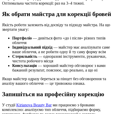
Оптимальна частота корекції: раз на 3–4 тижні.
Як обрати майстра для корекції бровей
Якість роботи залежить від досвіду та підходу майстра. На що
звертати увагу:
Портфоліо
— дивіться фото «до і після» різних типів
обличчя
Індивідуальний підхід
— майстер має аналізувати саме
ваше обличчя, а не робити одну й ту саму форму всім
Стерильність
— одноразові інструменти, рукавички,
чистота робочого місця
Консультація
— хороший майстер обговорює з вами
бажаний результат, пояснює, що реально, а що ні
Якщо майстер одразу береться за пінцет без обговорення та
аналізу вашого обличчя — це тривожна ознака.
Запишіться на професійну корекцію
У студії
Kirianova Beauty Bar
ми працюємо з бровами
комплексно: аналізуємо тип обличчя, підбираємо форму,