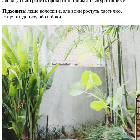
але візуально робить брови пишнішими та акуратнішими.
Підходить
: якщо волоски є, але вони ростуть хаотично,
стирчать донизу або в боки.