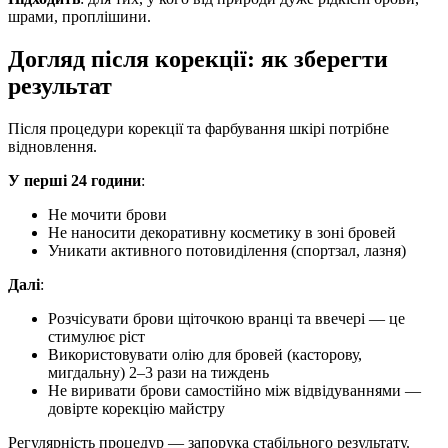
шрами, проплішини.
Догляд після корекції: як зберегти
результат
Після процедури корекції та фарбування шкірі потрібне
відновлення.
У перші 24 години
:
Не мочити брови
Не наносити декоративну косметику в зоні бровей
Уникати активного потовиділення (спортзал, лазня)
Далі
:
Розчісувати брови щіточкою вранці та ввечері — це
стимулює ріст
Використовувати олію для бровей (касторову,
мигдальну) 2–3 рази на тиждень
Не виривати брови самостійно між відвідуваннями —
довірте корекцію майстру
Регулярність процедур — запорука стабільного результату.