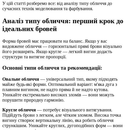
У цій статті розберемо все: від аналізу типу обличчя до
сучасних технік моделювання та фарбування.
Аналіз типу обличчя: перший крок до
ідеальних бровей
Форма бровей має працювати на баланс. Якщо у вас
видовжене обличчя — горизонтальні прямі брови візуально
його розширять. Якщо кругле — легкий вигин додасть
структури та витягне пропорції.
Основні типи обличчя та рекомендації:
Овальне обличчя
— універсальний тип, якому підходять
майже будь-які форми. Оптимальний варіант: м'яка дуга з
плавним вигином, не надто пряма й не надто кутова.
Уникайте екстремально високих зломів — вони можуть
порушити природну гармонію.
Кругле обличчя
— потребує візуального витягування.
Підійдуть брови з легким, але чітким зломом. Висока точка
вигину створює вертикальну лінію, яка робить обличчя
стрункішим. Уникайте круглих, дугоподібних форм — вони