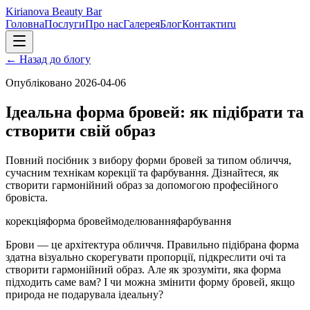
Kirianova Beauty Bar
Головна
Послуги
Про нас
Галерея
Блог
Контакти
ru
←
Назад до блогу
Опубліковано
2026-04-06
Ідеальна форма бровей: як підібрати та
створити свій образ
Повний посібник з вибору форми бровей за типом обличчя,
сучасним технікам корекції та фарбування. Дізнайтеся, як
створити гармонійний образ за допомогою професійного
бровіста.
корекція
форма бровей
моделювання
фарбування
Брови — це архітектура обличчя. Правильно підібрана форма
здатна візуально скорегувати пропорції, підкреслити очі та
створити гармонійний образ. Але як зрозуміти, яка форма
підходить саме вам? І чи можна змінити форму бровей, якщо
природа не подарувала ідеальну?