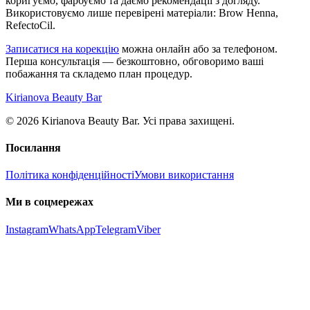
коригуємо, фарбуємо та даємо рекомендації з догляду.
Використовуємо лише перевірені матеріали: Brow Henna,
RefectoCil.
Записатися на корекцію
можна онлайн або за телефоном.
Перша консультація — безкоштовно, обговоримо ваші
побажання та складемо план процедур.
Kirianova Beauty Bar
© 2026 Kirianova Beauty Bar. Усі права захищені.
Посилання
Політика конфіденційності
Умови використання
Ми в соцмережах
Instagram
WhatsApp
Telegram
Viber