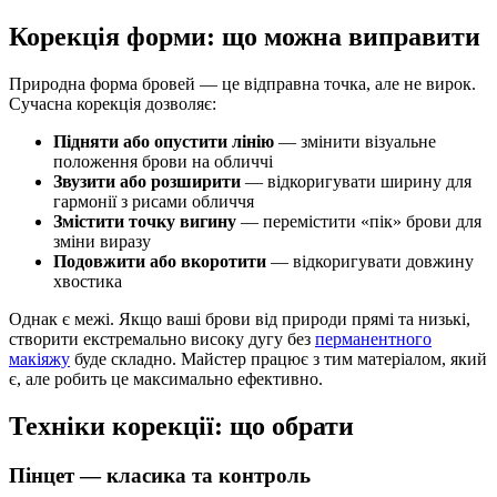
Корекція форми: що можна виправити
Природна форма бровей — це відправна точка, але не вирок.
Сучасна корекція дозволяє:
Підняти або опустити лінію
— змінити візуальне
положення брови на обличчі
Звузити або розширити
— відкоригувати ширину для
гармонії з рисами обличчя
Змістити точку вигину
— перемістити «пік» брови для
зміни виразу
Подовжити або вкоротити
— відкоригувати довжину
хвостика
Однак є межі. Якщо ваші брови від природи прямі та низькі,
створити екстремально високу дугу без
перманентного
макіяжу
буде складно. Майстер працює з тим матеріалом, який
є, але робить це максимально ефективно.
Техніки корекції: що обрати
Пінцет — класика та контроль