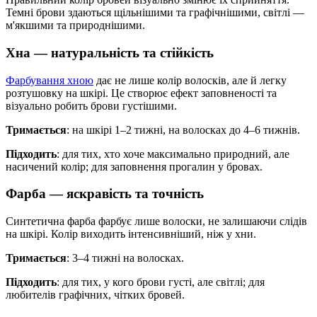
Темні брови здаються щільнішими та графічнішими, світлі —
м'якшими та природнішими.
Хна — натуральність та стійкість
Фарбування хною
дає не лише колір волосків, але й легку
розтушовку на шкірі. Це створює ефект заповненості та
візуально робить брови густішими.
Тримається
: на шкірі 1–2 тижні, на волосках до 4–6 тижнів.
Підходить
: для тих, хто хоче максимально природний, але
насичений колір; для заповнення прогалин у бровах.
Фарба — яскравість та точність
Синтетична фарба фарбує лише волоски, не залишаючи слідів
на шкірі. Колір виходить інтенсивніший, ніж у хни.
Тримається
: 3–4 тижні на волосках.
Підходить
: для тих, у кого брови густі, але світлі; для
любителів графічних, чітких бровей.