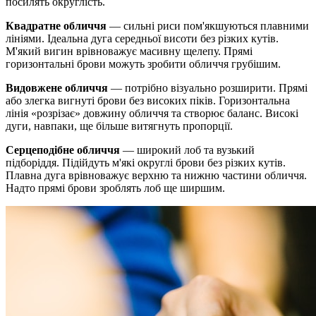
посилять округлість.
Квадратне обличчя
— сильні риси пом'якшуються плавними
лініями. Ідеальна дуга середньої висоти без різких кутів.
М'який вигин врівноважує масивну щелепу. Прямі
горизонтальні брови можуть зробити обличчя грубішим.
Видовжене обличчя
— потрібно візуально розширити. Прямі
або злегка вигнуті брови без високих піків. Горизонтальна
лінія «розрізає» довжину обличчя та створює баланс. Високі
дуги, навпаки, ще більше витягнуть пропорції.
Серцеподібне обличчя
— широкий лоб та вузький
підборіддя. Підійдуть м'які округлі брови без різких кутів.
Плавна дуга врівноважує верхню та нижню частини обличчя.
Надто прямі брови зроблять лоб ще ширшим.