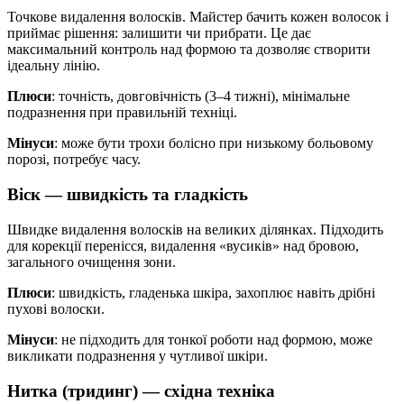
Точкове видалення волосків. Майстер бачить кожен волосок і
приймає рішення: залишити чи прибрати. Це дає
максимальний контроль над формою та дозволяє створити
ідеальну лінію.
Плюси
: точність, довговічність (3–4 тижні), мінімальне
подразнення при правильній техніці.
Мінуси
: може бути трохи болісно при низькому больовому
порозі, потребує часу.
Віск — швидкість та гладкість
Швидке видалення волосків на великих ділянках. Підходить
для корекції перенісся, видалення «вусиків» над бровою,
загального очищення зони.
Плюси
: швидкість, гладенька шкіра, захоплює навіть дрібні
пухові волоски.
Мінуси
: не підходить для тонкої роботи над формою, може
викликати подразнення у чутливої шкіри.
Нитка (тридинг) — східна техніка