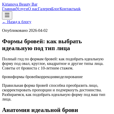
Kirianova Beauty Bar
Главная
Услуги
О нас
Галерея
Блог
Контакты
uk
←
Назад к блогу
Опубликовано
2026-04-02
Формы бровей: как выбрать
идеальную под тип лица
Полный гид по формам бровей: как подобрать идеальную
форму под овал, круглое, квадратное и другие типы лица.
Советы от бровиста с 10-летним стажем.
брови
формы бровей
коррекция
моделирование
Правильная форма бровей способна преобразить лицо,
скорректировать пропорции и подчеркнуть достоинства.
Разбираемся, как подобрать идеальную форму под ваш тип
лица.
Анатомия идеальной брови