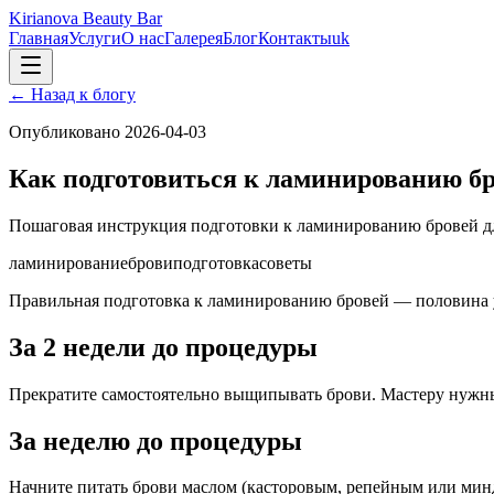
Kirianova Beauty Bar
Главная
Услуги
О нас
Галерея
Блог
Контакты
uk
←
Назад к блогу
Опубликовано
2026-04-03
Как подготовиться к ламинированию б
Пошаговая инструкция подготовки к ламинированию бровей для 
ламинирование
брови
подготовка
советы
Правильная подготовка к ламинированию бровей — половина ус
За 2 недели до процедуры
Прекратите самостоятельно выщипывать брови. Мастеру нужны 
За неделю до процедуры
Начните питать брови маслом (касторовым, репейным или мин